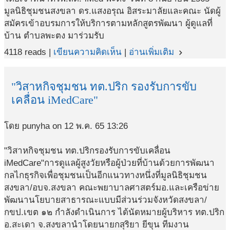
มูลนิธิชุมชนสงขลา ดร.แสงอรุณ อิสระมาลัยและคณะ นัดผู้
สมัครเข้าอบรมการให้บริการตามหลักสูตรพัฒนา ผู้ดูแลที่
บ้าน ตำบลพะตง มาร่วมรับ
4118 reads |
เขียนความคิดเห็น
|
อ่านเพิ่มเติม
navigate_next
"วิสาหกิจชุมชน ทต.ปริก รองรับการขับ
เคลื่อน iMedCare"
โดย punyha on 12 พ.ค. 65 13:26
"วิสาหกิจชุมชน ทต.ปริกรองรับการขับเคลื่อน
iMedCare"การดูแลผู้สูงวัยหรือผู้ป่วยที่บ้านด้วยการพัฒนา
กลไกธุรกิจเพื่อชุมชนเป็นอีกแนวทางหนึ่งที่มูลนิธิชุมชน
สงขลา/อบจ.สงขลา คณะพยาบาลศาสตร์มอ.และเครือข่าย
พัฒนานโยบายสาธารณะแบบมีส่วนร่วมจังหวัดสงขลา/
กขป.เขต ๑๒ กำลังดำเนินการ ได้นัดหมายผู้บริหาร ทต.ปริก
อ.สะเดา จ.สงขลานำโดยนายกสุริยา ยีขุน ทีมงาน