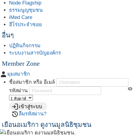
Node Flagship
ธรรมนูญชุมชน
iMed Care
ฮีโร่ประจำซอย
อื่นๆ
ปฏิทินกิจกรรม
ระบบงานสารบัญองค์กร
Member Zone
person
มุมสมาชิก
ชื่อสมาชิก หรือ อีเมล์
visibility_off
รหัสผ่าน
login
เข้าสู่ระบบ
restore
ลืมรหัสผ่าน?
เยือนอเมริกา ดูงานมูลนิธิชุมชน