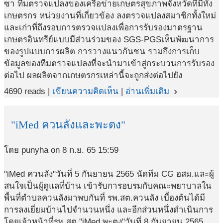
ซา ทีมตรวจแปลงของเครือข่ายเกษตรสุขภาพจังหวัดที่มีทั้ง
เกษตรกร หน่วยงานที่เกี่ยวข้อง ลงตรวจแปลงสมาชิกทั้งใหม่
และเก่าที่ถึงรอบการตรวจแปลงเพื่อการรับรองมาตรฐาน
เกษตรอินทรีย์แบบมีส่วนร่วมของ SGS-PGSเห็นพัฒนาการ
ของรูปแบบการผลิต การวางแนวกันชน รวมถึงการเก็บ
ข้อมูลของทีมตรวจแปลงที่จะนำมาเข้าสู่กระบวนการรับรอง
ต่อไป ผลผลิตจากเกษตรกรเหล่านี้จะถูกส่งต่อไปยัง
4690 reads |
เขียนความคิดเห็น
|
อ่านเพิ่มเติม
navigate_next
"iMed ควนลังและพะตง"
โดย punyha on 8 ก.ย. 65 15:59
"iMed ควนลัง"วันที่ 5 กันยายน 2565 นัดทีม CG อสม.และผู้
สนใจเป็นผู้ดูแลที่บ้าน เข้ารับการอบรมกับคณะพยาบาลใน
พื้นที่ตำบลควนลังมาพบกันที่ รพ.สต.ควนลัง เบื้องต้นได้มี
การลงเยี่ยมบ้านไปจำนวนหนึ่ง และอีกส่วนหนึ่งดำเนินการ
โดยเจ้าหน้าที่รพ.สต."iMed พะตง"วันที่ 8 กันยายน 2565