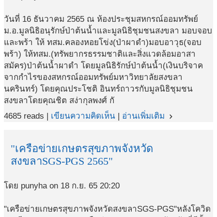
วันที่ 16 ธันวาคม 2565 ณ ห้องประชุมสหกรณ์ออมทรัพย์
ม.อ.มูลนิธิอนุรักษ์ป่าต้นน้ำและมูลนิธิชุมชนสงขลา มอบจอบ
และพร้า ให้ ทสม.คลองหอยโข่ง(ป่าผาดำ)มอบอาวุธ(จอบ
พร้า) ให้ทสม.(ทรัพยากรธรรมชาติและสิ่งแวดล้อมอาสา
สมัคร)ป่าต้นน้ำผาดำ โดยมูลนิธิรักษ์ป่าต้นน้ำ(เงินบริจาค
จากกำไรของสหกรณ์ออมทรัพย์มหาวิทยาลัยสงขลา
นครินทร์) โดยคุณประโชติ อินทร์ถาวรกับมูลนิธิชุมชน
สงขลาโดยคุณชิต สง่ากุลพงศ์ กั
4685 reads |
เขียนความคิดเห็น
|
อ่านเพิ่มเติม
navigate_next
"เครือข่ายเกษตรสุขภาพจังหวัด
สงขลาSGS-PGS 2565"
โดย punyha on 18 ก.ย. 65 20:20
"เครือข่ายเกษตรสุขภาพจังหวัดสงขลาSGS-PGS"หลังโควิด