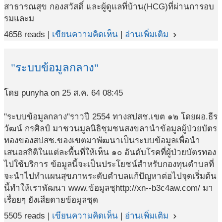
สาธารณสุข กองสวัสดิ์ และผู้ดูแลที่บ้าน(HCG)ที่ผ่านการอบ
รมและม
4658 reads |
เขียนความคิดเห็น
|
อ่านเพิ่มเติม
navigate_next
"ระบบข้อมูลกลาง"
โดย punyha on 25 ส.ค. 64 08:45
"ระบบข้อมูลกลาง"ราวปี 2554 ทางสปสช.เขต ๑๒ โดยผอ.ธีร
วัฒน์ กรศิลป์ มาชวนมูลนิธิชุมชนสงขลานำข้อมูลผู้ป่วยบัตร
ทองของสปสช.ของเขตมาพัฒนาเป็นระบบข้อมูลเพื่อนำ
เสนอสถิติในแต่ละพื้นที่ให้เห็น ๑๐ อันดับโรคที่ผู้ป่วยบัตรทอง
ไปใช้บริการ ข้อมูลนี้จะเป็นประโยชน์สำหรับกองทุนตำบลที่
จะนำไปทำแผนสุขภาพระดับตำบลแก้ปัญหาต่อไปจุดเริ่มต้น
นี้ทำให้เราพัฒนา www.ข้อมูลชุhttp://xn--b3c4aw.com/ มา
เรื่อยๆ ยังเสียดายข้อมูลชุด
5505 reads |
เขียนความคิดเห็น
|
อ่านเพิ่มเติม
navigate_next