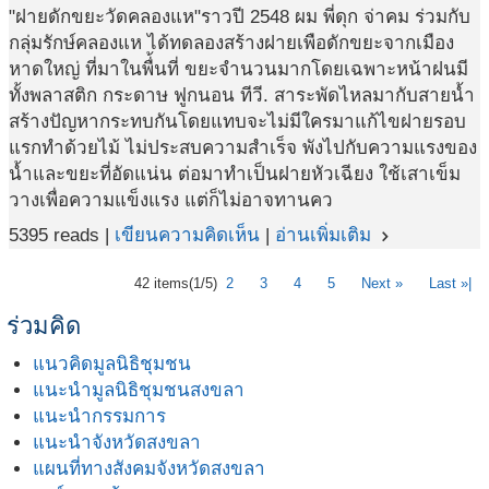
"ฝายดักขยะวัดคลองแห"ราวปี 2548 ผม พี่ดุก จ่าคม ร่วมกับ
กลุ่มรักษ์คลองแห ได้ทดลองสร้างฝายเพือดักขยะจากเมือง
หาดใหญ่ ที่มาในพื่้นที่ ขยะจำนวนมากโดยเฉพาะหน้าฝนมี
ทั้งพลาสติก กระดาษ ฟูกนอน ทีวี. สาระพัดไหลมากับสายน้ำ
สร้างปัญหากระทบกันโดยแทบจะไม่มีใครมาแก้ไขฝายรอบ
แรกทำด้วยไม้ ไม่ประสบความสำเร็จ พังไปกับความแรงของ
น้ำและขยะที่อัดแน่น ต่อมาทำเป็นฝายหัวเฉียง ใช้เสาเข็ม
วางเพื่อความแข็งแรง แต่ก็ไม่อาจทานคว
5395 reads |
เขียนความคิดเห็น
|
อ่านเพิ่มเติม
navigate_next
42 items
(1/5)
2
3
4
5
Next »
Last »|
ร่วมคิด
แนวคิดมูลนิธิชุมชน
แนะนำมูลนิธิชุมชนสงขลา
แนะนำกรรมการ
แนะนำจังหวัดสงขลา
แผนที่ทางสังคมจังหวัดสงขลา