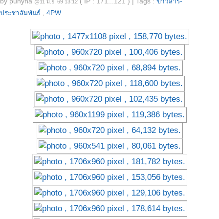
by
punyha
( IP : 171...121 )
|
Tags :
ข่าวสาร-
@11 มิ.ย. 69 13:12
ประชาสัมพันธ์
,
4PW