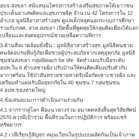
อบจ.สงขลา สนับสนุนโครงการสร้างเสริมสุขภาพให้เยาวชน
ประเด็นยาเสพติดและสุขภาพจิต จำนวน 42 โครงการใน 12
อำเภอ มูลนิธิอาสาสร้างสุข ดูแลเด็กหลุดนอกระบบการศึกษา
ร่วมกับกสศ. สวท.สงขลา เปิดพื้นที่พูดคุยให้กลุ่มติดเตียงได้แลก
เปลี่ยนและส่งต่ออุปกรณ์ช่วยเหลือความพิการ
3.ด้านสิ่งแวดล้อมยั่งยืน : มูลนิธิอาสาสร้างสุข มูลนิธิคนช่วย
ฅนจัดอบรมทีมกู้ภัยเพื่อช่วยผู้ประสบภัยจากเหตุอุทกภัย มูลนิธิ
ชุมชนสงขลา กลุ่มBleach for life จัดทำแผนรับมือระดับ
อปท.ใน 6 ตำบลชายฝั่ง ปรับบ้านให้คนติดเตียงปรับตัวกับ
อากาศร้อน ใช้ป่าสันทรายชายหาดรับมือกัดเซาะชายฝั่ง และ
เตรียมทำแผนรับมืออุทกภัยใน 40 ชุมชน 7 กลุ่มชุมชน
4 อปท.ของหาดใหญ่
4.ข้อเสนอแนะการดำเนินงานร่วมกัน
4.1 จากรากสู่โลก คือแนวทางร่วม อนาคตหลังสิ้นสุดวิสัยทัศน์
2570 ควรมีเป้าร่วม พื้นที่ร่วมในการปฏิบัติการ พร้อมแชร์
ทรัพยากร
4.2 เวทีเรียนรู้สัญจร หมุนเวียนในรูปแบบผลัดกันเป็นเจ้าภาพ