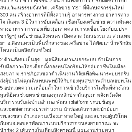
ปลา 3 น้ำ ข้าว ทุเรียน 2 ฝน กาแฟสะบ้าย้อย รับผิดชอบโดย
สนง.วัฒนธรรมจังหวัด, เครือข่าย YSF ที่มีเกษตรกรรุ่นใหม่
300 คน สร้างอาหารที่มีทั้งความรู้ อาหารทางกาย อาหารทาง
ใจ มีแผน 3 ปีในการขับเคลื่อน เชื่อมโยงเครือข่าย ความมั่นคง
ทางอาหาร การท่องเที่ยว(อนาคตสามารถเชื่อมโยงกับบ.ประ
ชารัฐฯ) เครือข่ายอ.สิงหนคร เปิดตลาดวัฒนธรรม ณ สวนเทพ
ยา อ.สิงหนครเป็นพื้นที่กลางของเครือข่าย ได้พัฒนาน้ำพริกส้ม
โหนดเป็นผลิตภัณฑ์ใหม่
2.ด้านสังคมเป็นสุข : มูลนิธิแรงงานนอกระบบ ดำเนินการ
รับมือภาวะโลกเดือดตั้งกองทุนโลกร้อนให้กลุ่มอาชีพในเมือง
สงขลา ม.ราชภัฎสงขลาดำเนินงานวิจัยเพื่อพัฒนาระบบรถรับ
ส่งผู้ป่วยไม่ฉุกเฉินพบแพทย์ให้กับกองทุนสุขภาพตำบล/อปท.ใน
5 อปท.ลดความเหลื่อมล้ำในการเข้าถึงบริการในพื้นที่ห่างไกล
มูลนิธิคนช่วยฅนช่วยกองทุนหลักประกันสุขภาพจังหวัดจัด
บริการรถรับส่งข้ามอำเภอ พัฒนาplatform ระบบข้อมูล
และcenter กลางประสานงาน นำร่องเส้นทางสะบ้าย้ยมา
รพ.สงขลา อำเภอควนเนียงมาหาดใหญ่ และสมาคมผู้บริโภค
กับอบจ.สงขลาพัฒนาระบบบริการรถขนส่งสาธารณะ จะ
นำร่อง 2 เส้นทางในเดือนสิงหาคมนี้ แผนงานร่วมทุนฯ