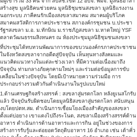
มีผู้เข้าร่วม 33 คน จาก สปสช.เขต 12 อบจ. พมจ. มูลนิธิอาสา
สร้างสุข มูลนิธิคนช่วยฅน มูลนิธิชุมชนสงขลา มูลนิธิแรงงาน
นอกระบบ ภาคีคนรักเมืองสงขลาสมาคม สมาคมผู้บริโภค
สมาคมสวัสดิการภาคประชาชน สภาองค์กรชุมชน บ.ประชา
รัฐฯสงขลา ม.อ. ม.ทักษิณ ม.ราชภัฎสงขลา ม.หาดใหญ่ YSF
ตลาดวัฒนธรรมสิงหนคร ณ ห้องประชุมมูลนิธิชุมชนสงขลา
ที่ประชุมได้ทบทวนพัฒนาการของขบวนองค์กรภาคประชาชน
ในจังหวัดสงขลาจากอดีตสู่ปัจจุบัน เห็นทุนทางสังคมและ
แนวคิดแนวทางในแต่ละช่วงเวลา ที่มีความต่อเนื่องมาถึง
ปัจจุบัน ท่ามกลางภัยคุกคามใหม่ๆ และร่วมต่อข้อมูลการขับ
เคลื่อนในช่วงปัจจุบัน โดยมีเป้าหมายความร่วมมือ การ
ประกอบร่างรวมตัวกันดำเนินงานในรูปแบบใหม่
1.ด้านเศรษฐกิจสร้างสรรค์ : สงขลาสู่มรดกโลก หลังยูเนสโกรับ
แล้ว ปัจจุบันรับผิดชอบโดยมูลนิธิสงขลาสู่มรดกโลก สนับสนุน
งบโดยปตท.สผ. ดำเนินการเชื่อมโยงเมืองสำคัญของสงขลา
ตั้งแต่บ่อยาง เขาแดงไปถึงระโนด, สงขลาเมืองสร้างสรรค์ด้าน
อาหาร ดำเนินการด้านอาหารและการกิน อยู่ในช่วงของการ
สร้างการรับรู้และต่อยอดวัตถุดิบอาหาร 16 อำเภอ เช่น เต้าคั่ว