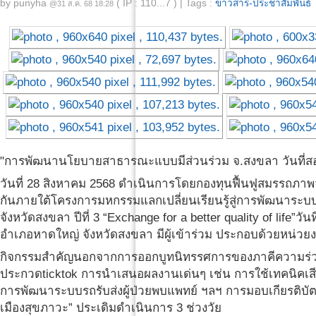
by
punyha
( IP : 110...7 )
|
Tags :
ข่าวสาร-ประชาสัมพันธ์
@31 ส.ค. 68 18:28
"การพัฒนานโยบายสาธารณะแบบมีส่วนร่วม จ.สงขลา วันที่ส
วันที่ 28 สิงหาคม 2568 ดำเนินการโดยกองทุนฟื้นฟูสมรรถภา
กันภายใต้โครงการมหกรรมแลกเปลี่ยนเรียนรู้สู่การพัฒนาระบ
จังหวัดสงขลา ปีที่ 3 “Exchange for a better quality of life”ว
อำเภอหาดใหญ่ จังหวัดสงขลา มีผู้เข้าร่วม ประกอบด้วยหน่
กิจกรรมสำคัญนอกจากการออกบูทนิทรรศการของภาคีความร่วมม
ประกวดticktok การนำเสนอผลงานเด่นๆ เช่น การใช้เทคนิคเสี
การพัฒนาระบบรถรับส่งผู้ป่วยพบแพทย์ ฯลฯ การมอบเกียรติบัต
เมืองสุขภาวะ” ประเดิมดำเนินการ 3 ช่วงวัย