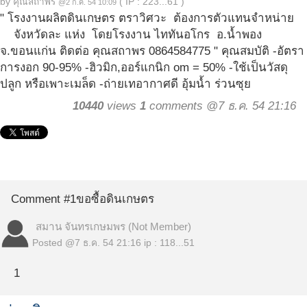
by
คุณสถาพร
( IP : 223...61 )
@2 ก.ค. 54 10:09
" โรงงานผลิตดินเกษตร ตราวิศวะ ต้องการตัวแทนจำหน่าย
จังหวัดละ แห่ง โดยโรงงาน ไททันอโกร อ.น้ำพอง
จ.ขอนแก่น ติดต่อ คุณสถาพร 0864584775 " คุณสมบัติ -อัตรา
การงอก 90-95% -ฮิวมิก,ออร์แกนิก om = 50% -ใช้เป็นวัสดุ
ปลูก หรือเพาะเมล็ด -ถ่ายเทอากาศดี อุ้มน้ำ ร่วนซุย
10440
views
1
comments @7 ธ.ค. 54 21:16
Comment #1
ขอซื้อดินเกษตร
สมาน จันทรเกษมพร (Not Member)
Posted @
7 ธ.ค. 54 21:16
ip : 118...51
1