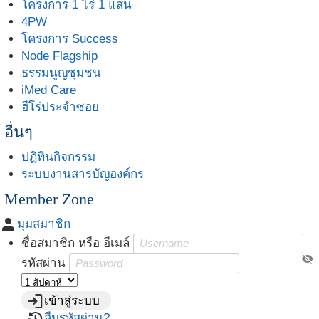
โครงการ 1 ไร่ 1 แสน
4PW
โครงการ Success
Node Flagship
ธรรมนูญชุมชน
iMed Care
ฮีโร่ประจำซอย
อื่นๆ
ปฏิทินกิจกรรม
ระบบงานสารบัญองค์กร
Member Zone
person
มุมสมาชิก
ชื่อสมาชิก หรือ อีเมล์
visibility_off
รหัสผ่าน
login
เข้าสู่ระบบ
restore
ลืมรหัสผ่าน?